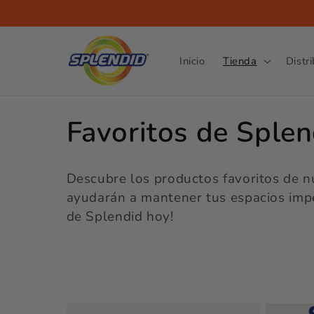
Ir
directamente
al contenido
Inicio
Tienda
Distr
C
Favoritos de Splen
o
Descubre los productos favoritos de nu
l
ayudarán a mantener tus espacios impec
de Splendid hoy!
e
c