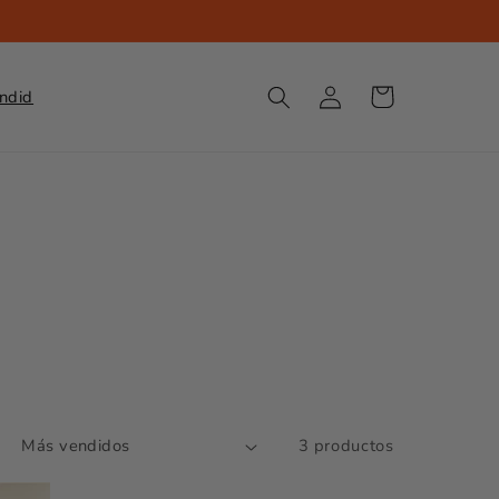
Iniciar
Carrito
endid
sesión
3 productos