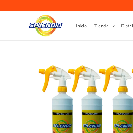
Ir
directamente
al contenido
Inicio
Tienda
Distr
Ir
directamente
a la
información
del producto