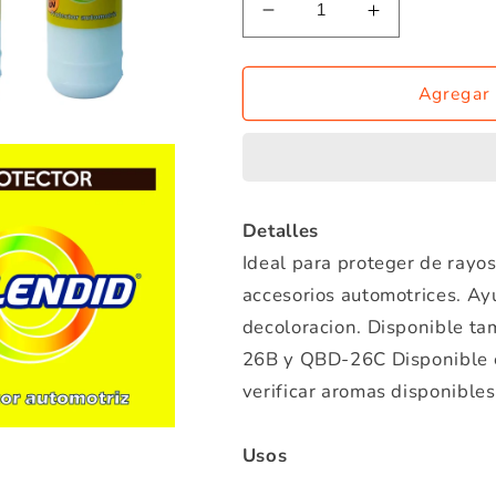
Reducir
Aumentar
cantidad
cantidad
para
para
Protector
Protector
Agregar 
Automotriz
Automotriz
Detalles
Ideal para proteger de rayo
accesorios automotrices. Ayu
decoloracion. Disponible ta
26B y QBD-26C Disponible e
verificar aromas disponibles
Usos