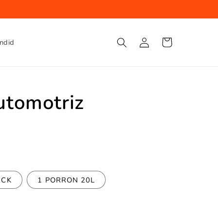
Iniciar
Carrito
endid
sesión
utomotriz
ACK
1 PORRON 20L