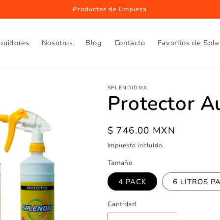
Productos de limpieza
ibuidores
Nosotros
Blog
Contacto
Favoritos de Spl
SPLENDIDMX
Protector A
Precio
$ 746.00 MXN
habitual
Impuesto incluido.
Tamaño
4 PACK
6 LITROS P
Cantidad