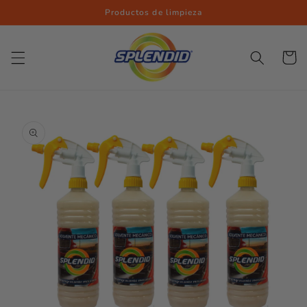
Ir
Productos de limpieza
directamente
al contenido
Carrito
Ir
directamente
a la
información
del producto