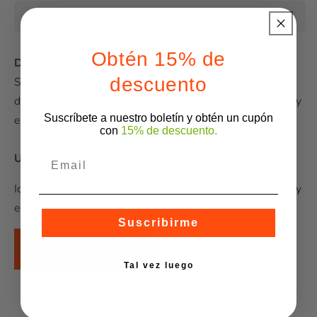
Obtén 15% de
Detalles
descuento
Solvente mecánico, desengrasante ecológico,
diseñado para limpiar partes mecánicas e interiores y
Suscríbete a nuestro boletín y obtén un cupón
exteriores de maquinaria en general.
con
15% de descuento.
Usos
Email
Ideal para desengrasar piezas mecánicas en interior y
exterior de las mismas.
Suscribirme
Ver Ficha Técnica
Tal vez luego