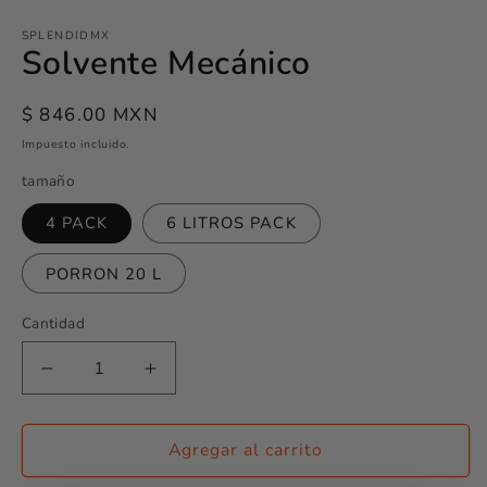
SPLENDIDMX
Solvente Mecánico
Precio
$ 846.00 MXN
habitual
Impuesto incluido.
tamaño
4 PACK
6 LITROS PACK
PORRON 20 L
Cantidad
Reducir
Aumentar
cantidad
cantidad
para
para
Solvente
Solvente
Agregar al carrito
Mecánico
Mecánico